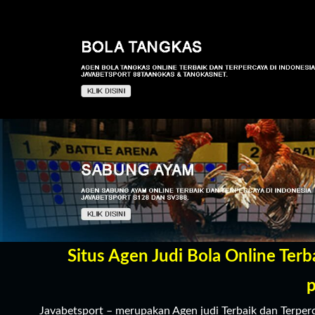
Situs Agen Judi Bola Online Ter
p
Javabetsport – merupakan Agen judi Terbaik dan Terpe