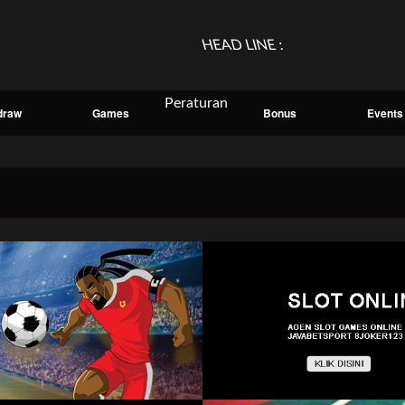
HEAD LINE :
Peraturan
draw
Games
Bonus
Events