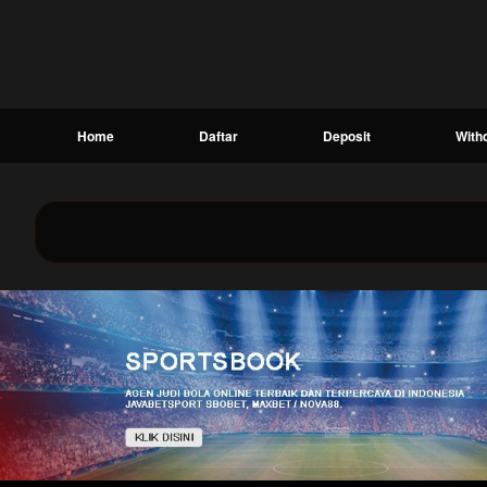
Home
Daftar
Deposit
With