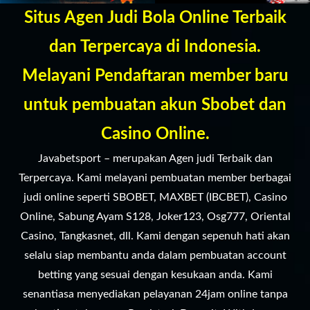
Situs Agen Judi Bola Online Terbaik
dan Terpercaya di Indonesia.
Melayani Pendaftaran member baru
untuk pembuatan akun Sbobet dan
Casino Online.
Javabetsport – merupakan Agen judi Terbaik dan
Terpercaya. Kami melayani pembuatan member berbagai
judi online seperti SBOBET, MAXBET (IBCBET), Casino
Online, Sabung Ayam S128, Joker123, Osg777, Oriental
Casino, Tangkasnet, dll. Kami dengan sepenuh hati akan
selalu siap membantu anda dalam pembuatan account
betting yang sesuai dengan kesukaan anda. Kami
senantiasa menyediakan pelayanan 24jam online tanpa